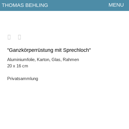
MENU
THOMAS BEHLING
Aktuelles
Arbeiten
2026
2025
"Ganzkörperrüstung mit Sprechloch"
Aluminiumfolie, Karton, Glas, Rahmen
2024
20 x 16 cm
2023
Privatsammlung
2022
2021
2020
2019
2018