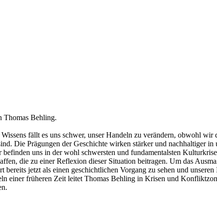
on Thomas Behling.
s Wissens fällt es uns schwer, unser Handeln zu verändern, obwohl wir 
d. Die Prägungen der Geschichte wirken stärker und nachhaltiger in un
ir befinden uns in der wohl schwersten und fundamentalsten Kulturkris
ffen, die zu einer Reflexion dieser Situation beitragen. Um das Ausma
art bereits jetzt als einen geschichtlichen Vorgang zu sehen und unser
ln einer früheren Zeit leitet Thomas Behling in Krisen und Konfliktzon
en.