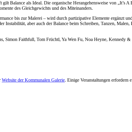
gilt Balance als Ideal. Die organische Herangehensweise von „It’s A Ba
 Momente des Gleichgewichts und des Miteinanders.
formance bis zur Malerei – wird durch partizipative Elemente ergänzt
 Instabilität, aber auch der Balance beim Schreiben, Tanzen, Malen, P
, Simon Faithfull, Tom Früchtl, Ya Wen Fu, Noa Heyne, Kennedy & Sw
r
Website der Kommunalen Galerie
. Einige Veranstaltungen erfordern 