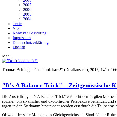
2008
2007
2006
2005
2004
Texte
Vita
Kontakt / Bestellung
Impressum
Datenschutzerklärung
English
Menu
Thomas Behling: "Don't look back!" (Detailansicht), 2017, 141 x 16
"It's A Balance Trick" – Zeitgenössische K
Die Ausstellung „It’s A Balance Trick“ erforscht den fragilen Moment
sozialer, physikalischer und ökologischer Perspektive behandelt und 
ragen in den Stadtraum hinein oder werden erst durch die Teilnahme 
Obwohl der stille Moment des Gleichgewichts ein Sinnbild der Ruhe ist