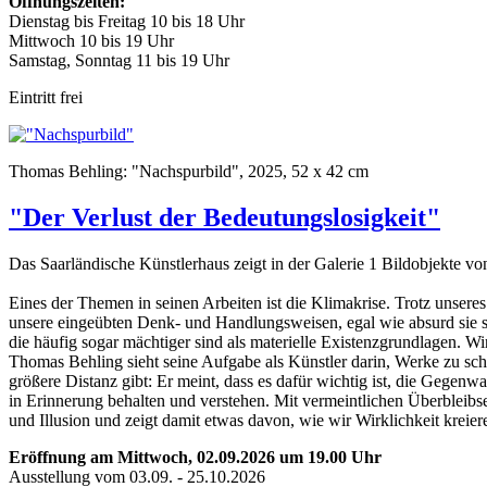
Öffnungszeiten:
Dienstag bis Freitag 10 bis 18 Uhr
Mittwoch 10 bis 19 Uhr
Samstag, Sonntag 11 bis 19 Uhr
Eintritt frei
Thomas Behling: "Nachspurbild", 2025, 52 x 42 cm
"Der Verlust der Bedeutungslosigkeit"
Das Saarländische Künstlerhaus zeigt in der Galerie 1 Bildobjekte v
Eines der Themen in seinen Arbeiten ist die Klimakrise. Trotz unsere
unsere eingeübten Denk- und Handlungsweisen, egal wie absurd sie sin
die häufig sogar mächtiger sind als materielle Existenzgrundlagen. W
Thomas Behling sieht seine Aufgabe als Künstler darin, Werke zu scha
größere Distanz gibt: Er meint, dass es dafür wichtig ist, die Gegenw
in Erinnerung behalten und verstehen. Mit vermeintlichen Überbleibse
und Illusion und zeigt damit etwas davon, wie wir Wirklichkeit kreier
Eröffnung am Mittwoch, 02.09.2026 um 19.00 Uhr
Ausstellung vom 03.09. - 25.10.2026