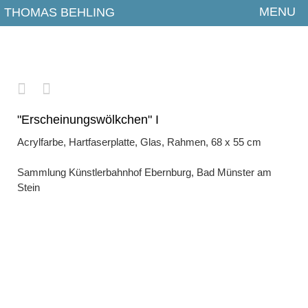
MENU
THOMAS BEHLING
Aktuelles
Arbeiten
2026
2025
"Erscheinungswölkchen" I
Acrylfarbe, Hartfaserplatte, Glas, Rahmen, 68 x 55 cm
2024
2023
Sammlung Künstlerbahnhof Ebernburg, Bad Münster am
Stein
2022
2021
2020
2019
2018