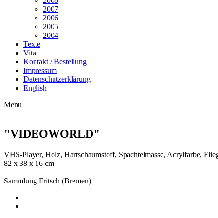
2008
2007
2006
2005
2004
Texte
Vita
Kontakt / Bestellung
Impressum
Datenschutzerklärung
English
Menu
"VIDEOWORLD"
VHS-Player, Holz, Hartschaumstoff, Spachtelmasse, Acrylfarbe, Flieg
82 x 38 x 16 cm
Sammlung Fritsch (Bremen)