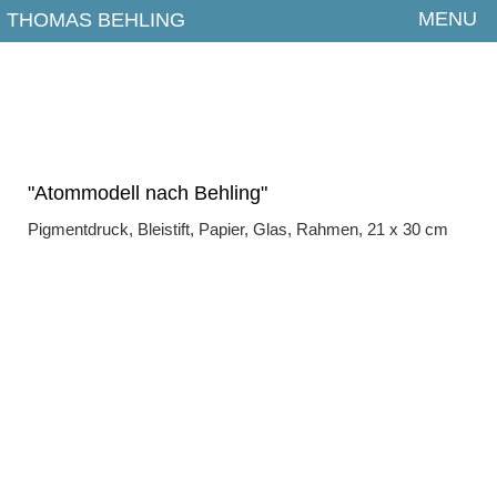
MENU
THOMAS BEHLING
Aktuelles
Arbeiten
2026
2025
"Atommodell nach Behling"
Pigmentdruck, Bleistift, Papier, Glas, Rahmen, 21 x 30 cm
2024
2023
2022
2021
2020
2019
2018