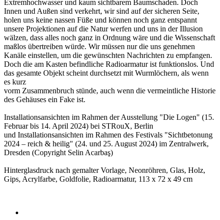
Extremhochwasser und kaum sichtbarem Baumschaden. Doch
Innen und Außen sind verkehrt, wir sind auf der sicheren Seite,
holen uns keine nassen Füße und können noch ganz entspannt
unsere Projektionen auf die Natur werfen und uns in der Illusion
wälzen, dass alles noch ganz in Ordnung wäre und die Wissenschaft
maßlos übertreiben würde. Wir müssen nur die uns genehmen
Kanäle einstellen, um die gewünschten Nachrichten zu empfangen.
Doch die am Kasten befindliche Radioarmatur ist funktionslos. Und
das gesamte Objekt scheint durchsetzt mit Wurmlöchern, als wenn
es kurz
vorm Zusammenbruch stünde, auch wenn die vermeintliche Historie
des Gehäuses ein Fake ist.
Installationsansichten im Rahmen der Ausstellung "Die Logen" (15.
Februar bis 14. April 2024) bei STRouX, Berlin
und Installationsansichten im Rahmen des Festivals "Sichtbetonung
2024 – reich & heilig" (24. und 25. August 2024) im Zentralwerk,
Dresden (Copyright Selin Acarbaş)
Hinterglasdruck nach gemalter Vorlage, Neonröhren, Glas, Holz,
Gips, Acrylfarbe, Goldfolie, Radioarmatur, 113 x 72 x 49 cm