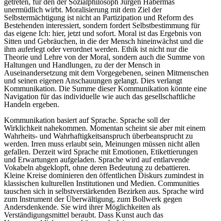
getreten, für den der Sozialphilosoph Jürgen Habermas
unermüdlich wirbt. Moralisierung mit dem Ziel der
Selbstermächtigung ist nicht an Partizipation und Reform des
Bestehenden interessiert, sondern fordert Selbstbestimmung für
das eigene Ich: hier, jetzt und sofort. Moral ist das Ergebnis von
Sitten und Gebräuchen, in die der Mensch hineinwächst und die
ihm auferlegt oder verordnet werden. Ethik ist nicht nur die
Theorie und Lehre von der Moral, sondern auch die Summe von
Haltungen und Handlungen, zu der der Mensch in
Auseinandersetzung mit dem Vorgegebenen, seinen Mitmenschen
und seinen eigenen Anschauungen gelangt. Dies verlangt
Kommunikation. Die Summe dieser Kommunikation könnte eine
Navigation für das individuelle wie auch das gesellschaftliche
Handeln ergeben.
Kommunikation basiert auf Sprache. Sprache soll der
Wirklichkeit nahekommen. Momentan scheint sie aber mit einem
Wahrheits- und Wahrhaftigkeitsanspruch überbeansprucht zu
werden. Irren muss erlaubt sein, Meinungen müssen nicht allen
gefallen. Derzeit wird Sprache mit Emotionen, Etikettierungen
und Erwartungen aufgeladen. Sprache wird auf entlarvende
Vokabeln abgeklopft, ohne deren Bedeutung zu debattieren.
Kleine Kreise dominieren den öffentlichen Diskurs zumindest in
klassischen kulturellen Institutionen und Medien. Communities
tauschen sich in selbstverstärkenden Bezirken aus. Sprache wird
zum Instrument der Überwältigung, zum Bollwerk gegen
Andersdenkende. Sie wird ihrer Möglichkeiten als
Verständigungsmittel beraubt. Dass Kunst auch das