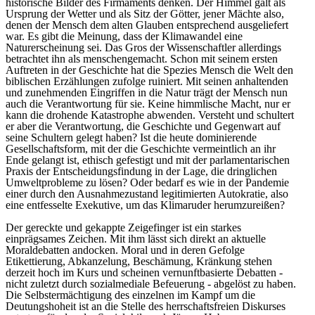
historische Bilder des Firmaments denken. Der Himmel galt als
Ursprung der Wetter und als Sitz der Götter, jener Mächte also,
denen der Mensch dem alten Glauben entsprechend ausgeliefert
war. Es gibt die Meinung, dass der Klimawandel eine
Naturerscheinung sei. Das Gros der Wissenschaftler allerdings
betrachtet ihn als menschengemacht. Schon mit seinem ersten
Auftreten in der Geschichte hat die Spezies Mensch die Welt den
biblischen Erzählungen zufolge ruiniert. Mit seinen anhaltenden
und zunehmenden Eingriffen in die Natur trägt der Mensch nun
auch die Verantwortung für sie. Keine himmlische Macht, nur er
kann die drohende Katastrophe abwenden. Versteht und schultert
er aber die Verantwortung, die Geschichte und Gegenwart auf
seine Schultern gelegt haben? Ist die heute dominierende
Gesellschaftsform, mit der die Geschichte vermeintlich an ihr
Ende gelangt ist, ethisch gefestigt und mit der parlamentarischen
Praxis der Entscheidungsfindung in der Lage, die dringlichen
Umweltprobleme zu lösen? Oder bedarf es wie in der Pandemie
einer durch den Ausnahmezustand legitimierten Autokratie, also
eine entfesselte Exekutive, um das Klimaruder herumzureißen?
Der gereckte und gekappte Zeigefinger ist ein starkes
einprägsames Zeichen. Mit ihm lässt sich direkt an aktuelle
Moraldebatten andocken. Moral und in deren Gefolge
Etikettierung, Abkanzelung, Beschämung, Kränkung stehen
derzeit hoch im Kurs und scheinen vernunftbasierte Debatten -
nicht zuletzt durch sozialmediale Befeuerung - abgelöst zu haben.
Die Selbstermächtigung des einzelnen im Kampf um die
Deutungshoheit ist an die Stelle des herrschaftsfreien Diskurses