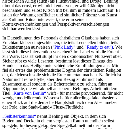
historischen Alltag (auch) als Fluchtvehikel und Droge. Behling
nimmt das ernst, er will nicht entlarven, er will Gläubige nicht
beschämen und selbst Kitsch tritt bei ihm in mildem Licht auf. Er
ist an der Wirkung stofflicher und sinnlicher Präsenz von Kunst
als Kult und Ritual interessiert, die er in seinen
Kontextverschränkungen und Perspektivenverschiebungen
sichtbar werden lässt.
In Darstellungen des Personals christlichen Glaubens haben sich
Fruchtaufkleber eingeschlichen, die teils Leerstellen bilden, teils
Etikettierungen ausweisen (
"Pink Lady"
und
"Ready to eat"
)
. Wie
lässt sich diese Intervention verstehen? Im Label wird die Frucht
zur Ware. Das Etikett stülpt ihr den ökonomischen Nutzwert über.
Sicher gibt es viele Lesarten, bestimmt löst dieser Einzug des
Handels in das Heilige unterschiedliche Empfindungen aus. Mir
fiel als erstes das problematische Dogma der christlichen Religion
ein, der Mensch solle sich die Erde untertan machen. Natürlich ist
Natur nicht reine Idylle, aber den Bezug zu ihr nicht als
Zusammenspiel sondern als Beherrschung zu sehen, führt an
Kipppunkte, die wir aktuell ansteuern. Behlings Arbeit mit dem
Titel
„Karte von Berlin“
wirft - für manche provozierend, für nicht
wenige modellierende Wissenschaftler allerdings faktenbasiert -
einen Blick auf die deutsche Hauptstadt nach dem Abschmelzen
der Pole, eine Stadt-/Land-/ Fluss-/Flutfläche.
„Selbsterkenntnis“
nennt Behling ein Objekt, in dem sich
Boden und Decke in einem verglasten Raum unendlich selbst
spiegeln. In diesem gekippten Spiegelkabinett mit der Form