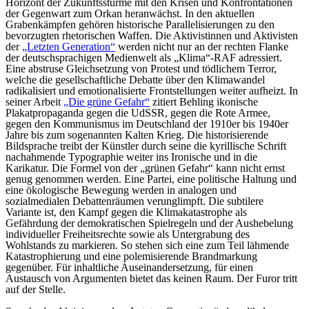
Horizont der Zukunftsstürme mit den Krisen und Konfrontationen
der Gegenwart zum Orkan heranwächst. In den aktuellen
Grabenkämpfen gehören historische Parallelisierungen zu den
bevorzugten rhetorischen Waffen. Die Aktivistinnen und Aktivisten
der
„Letzten Generation“
werden nicht nur an der rechten Flanke
der deutschsprachigen Medienwelt als „Klima“-RAF adressiert.
Eine abstruse Gleichsetzung von Protest und tödlichem Terror,
welche die gesellschaftliche Debatte über den Klimawandel
radikalisiert und emotionalisierte Frontstellungen weiter aufheizt. In
seiner Arbeit
„Die grüne Gefahr“
zitiert Behling ikonische
Plakatpropaganda gegen die UdSSR, gegen die Rote Armee,
gegen den Kommunismus im Deutschland der 1910er bis 1940er
Jahre bis zum sogenannten Kalten Krieg. Die historisierende
Bildsprache treibt der Künstler durch seine die kyrillische Schrift
nachahmende Typographie weiter ins Ironische und in die
Karikatur. Die Formel von der „grünen Gefahr“ kann nicht ernst
genug genommen werden. Eine Partei, eine politische Haltung und
eine ökologische Bewegung werden in analogen und
sozialmedialen Debattenräumen verunglimpft. Die subtilere
Variante ist, den Kampf gegen die Klimakatastrophe als
Gefährdung der demokratischen Spielregeln und der Aushebelung
individueller Freiheitsrechte sowie als Untergrabung des
Wohlstands zu markieren. So stehen sich eine zum Teil lähmende
Katastrophierung und eine polemisierende Brandmarkung
gegenüber. Für inhaltliche Auseinandersetzung, für einen
Austausch von Argumenten bietet das keinen Raum. Der Furor tritt
auf der Stelle.