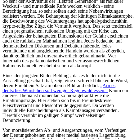
So sehr der Aktivismus der „Letzten Generation“ als radikaler
Weckruf - und nur radikale Rufe wecken wirklich - seine
Berechtigung hat, so sehr sollten auch seine Nebenwirkungen
realisiert werden. Die Behauptung der künftigen Klimakatastrophe,
die Beschwörung des Weltuntergangs hat apokalyptische,mithin
krypto-religiöse Züge, die Vernunft vergiften. Das setzt tendenziell
einen pragmatischen, rationalen Umgang mit der Krise aus.
Angesichts der behaupteten Dimensionen der Gefahr erscheinen
auch die radikalsten Maßnahmen legitim. Jedes bedachte, auf
demokratischen Diskursen und Debatten fußende, jedes
vermittelnde und ausgleichende Handeln werden als zögerlich,
damit gefährlich und unverantwortlich gebrandmarkt. Wer
innerhalb des parlamentarischen und verfassungsrechtlichen
Rahmens handelt, erscheint schon als korrupt.
Eines der jüngsten Bilder Behlings, das es leider nicht in die
Ausstellung geschafft hat, zeigt eine erschreckt blickende Wurst,
deren Furcht ein Satz am oberen Bildrand erklärt:
„Armes
deutsches Würstchen soll weniger Regenwald essen.“
Kaum ein
anderes Thema ist momentan so moralgetränkt wie die
Ernährungsfrage. Hier stehen sich bis in Freundeskreise
Fleischverzicht und Fleischfreude gegenüber. Da werden
individuelle Entscheidungen als Kampfansagen verstanden.
Tierethik versinkt im galligen Sumpf wechselseitiger
Denunzierung.
Von moralisierenden Ab- und Ausgrenzungen, vom Verfestigen
der Deutungshoheiten und einer medial basierten Lagerbildung