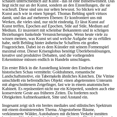
schauen unterschiedlich auf Kunst - das ist eine Binsenweisheit. Das
liegt nicht nur an der Kunst, sondern an den Einstellungen, die sie
wachruft. Diese sind uns nur selten bewusst. So blicken wir auf
Kunst auch wie in einen Spiegel. Thomas Behling spielt virtuos
damit, und das auf mehreren Ebenen: Er konfrontiert uns mit
Werken, die vieles sind, nur nicht eindeutig. Er lässt Kunst auf
Kunst treffen, Epochen auf Epochen, Stile auf Stile, Medium auf
Medium. Er inszeniert mit scheinbar Bekanntem und in schrägen
Beziehungen funkelnde Verunsicherungen. Wenn heute viele zu
wissen meinen, was Kunst sei und welche Aufgabe sie zu erfüllen
habe, stellt Behling hinter ästhetische Schaffens ein großes
Fragezeichen. Dabei ist es dem Künstler mit seinem Formenspiel
maximal ernst. Dieser Krisenglobus benötigt Überlebenslösungen,
kreative und produktive Debatten, und die vorliegenden
Erkenntnisse müssen endlich in Handeln umschlagen.
Ein erster Blick in die Ausstellung könnte den Eindruck einer
historischen Schau vermitteln: Goldrahmen, romantische
Landschaftsmotive, ein
Tabernakeln
ähnliches Kästchen. Die Vitrine
umschließt ein befremdliches Objekt: einen abgetrennten Unterarm
mit abgeschnittenem Zeigefinger, fast wie in einem anatomischen
Kabinett. Es repräsentiert nicht nur ein Körperteil, sondern auch
eine
konservierte Geste aus früheren Zeiten. Da forderten noch
Obrigkeiten Aufmerksamkeit, Sitte und Anstand ein.
Insgesamt zeigt sich ein breites mediales und stilistisches Spektrum
mit einem dominierenden Thema. Abgestorbene Bäume,
verkümmerte Wälder, Autobahnen mit dichtem Verkehr inmitten