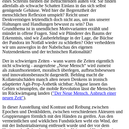
eines Schreins bleiben die Betrachtenden außen
vor.
Sie finden
allenfalls als schwache Schatten Einlass in das sich selbst
genügende Gehäuse. Wird hier die Begrenztheit der
menschlichen Reflexion umspielt? Reicht unser
Denkvermögen letztendlich doch nicht aus, um uns unserer
Haltungen und Handlungen bewusst zu sein? Das
Grundthema ist in unendlichen Motivvarianten erzählt und
mündet in offene Fragen. Sind wir Plünderer des Baums der
Erkenntnis, sind wir Zauberlehrlinge in der Lage, die Büchse
der Pandora im Notfall wieder zu schließen? Oder verheddern
wir uns ausweglos in der Nabelschau des eigenen
Nutzendenkens und der technischen Rationalität?
Der in schwierigen Zeiten - wann waren die Zeiten eigentlich
nicht schwierig - ausgerufene „Neue Mensch“ wird zumeist
als zukunftsorientiert, moralisch überlegen, aufbruchsbesessen
und innovationsberauscht dargestellt. Behling macht die
Kollateralschäden manch alten neuen Denkens in ironisch
adaptierter Agit-Prop-Ästhetik sichtbar: Abgase lassen das
Gehirn schrumpfen, die mobile Revolution lässt die Menschen
im Rückwärtsgang landen (
"Der Neue Mensch. Anbruch einer
neuen Zeit"
).
In dieser Ausstellung sind Kontrast und Reibung zwischen
Epochen und Denkbildern, zwischen verschiedenen Akteuren und
Gruppierungen förmlich mit den Händen zu greifen. Aus den
vermeintlichen und wirklichen Fundstücken weht ein Wind, der
mit der Industrialisierung entfesselt wurde und der vor dem