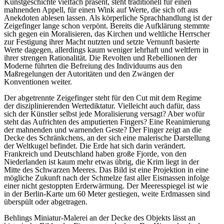
Kunstgeschichte vielfach präsent, steht traditionell für einen
mahnenden Appell, für einen Wink auf Werte, die sich oft aus
Anekdoten ablesen lassen. Als körperliche Sprachhandlung ist der
Zeigefinger lange schon verpönt. Bereits die Aufklärung stemmte
sich gegen ein Moralisieren, das Kirchen und weltliche Herrscher
zur Festigung ihrer Macht nutzten und setzte Vernunft basierte
Werte dagegen, allerdings kaum weniger lehrhaft und weltfern in
ihrer strengen Rationalität. Die Revolten und Rebellionen der
Moderne führten die Befreiung des Individuums aus den
Maßregelungen der Autoritäten und den Zwängen der
Konventionen weiter.
Der abgetrennte Zeigefinger steht für den Cut mit dem Regime
der disziplinierenden Wertediktatur. Vielleicht auch dafür, dass
sich der Künstler selbst jede Moralisierung versagt? Aber wofür
steht das Aufrichten des amputierten Fingers? Eine Reanimierung
der mahnenden und warnenden Geste? Der Finger zeigt an die
Decke des Schränkchens, an der sich eine malerische Darstellung
der Weltkugel befindet. Die Erde hat sich darin verändert.
Frankreich und Deutschland haben große Fjorde, von den
Niederlanden ist kaum mehr etwas übrig, die Krim liegt in der
Mitte des Schwarzen Meeres. Das Bild ist eine Projektion in eine
mögliche Zukunft nach der Schmelze fast aller Eismassen infolge
einer nicht gestoppten Erderwärmung. Der Meeresspiegel ist wie
in der Berlin-Karte um 60 Meter gestiegen, weite Erdmassen sind
überspült oder abgetragen.
Behlings Miniatur-Malerei an der Decke des Objekts lässt an