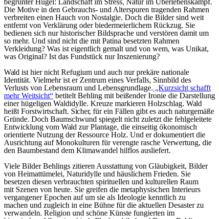
begrünter Hügel: Landschaft im Stress, Natur im Überlebenskampf.
Die Motive in den Gebrauchs- und Alterspuren tragenden Rahmen
verbreiten einen Hauch von Nostalgie. Doch die Bilder sind weit
entfernt von Verklärung oder biedermeierlichem Rückzug. Sie
bedienen sich nur historischer Bildsprache und verstören damit um
so mehr. Und sind nicht die mit Patina besetzten Rahmen
Verkleidung? Was ist eigentlich gemalt und von wem, was Unikat,
was Original? Ist das Fundstück nur Inszenierung?
Wald
ist hier nicht Refugium und auch nur prekäre nationale
Identität. Vielmehr ist er Zentrum eines Verfalls, Sinnbild des
Verlusts von Lebensraum und Lebensgrundlage.
„Kurzsicht schafft
mehr Weitsicht“
betitelt Behling mit beißender Ironie die Darstellung
einer hügeligen Waldidylle. Kreuze markieren Holzschlag.
Wald
heißt Forstwirtschaft.
Sicher,
für ein Fällen gibt es auch naturgemäße
Gründe. Doch Baumschwund spiegelt nicht zuletzt die fehlgeleitete
Entwicklung vom
Wald
zur Plantage, die einseitig ökonomisch
orientierte Nutzung der Ressource Holz. Und er dokumentiert die
Ausrichtung auf Monokulturen für verengte rasche Verwertung, die
den Baumbestand dem Klimawandel hilflos ausliefert.
Viele Bilder Behlings zitieren Ausstattung von Gläubigkeit, Bilder
von Heimattümelei, Naturidylle und häuslichem Frieden. Sie
besetzen diesen verbrauchten spirituellen und kulturellen Raum
mit Szenen von heute. Sie greifen die metaphysischen Interieurs
vergangener Epochen auf um sie als Ideologie kenntlich zu
machen und zugleich in eine Bühne für die aktuellen Desaster zu
verwandeln. Religion und schöne Künste fungierten im