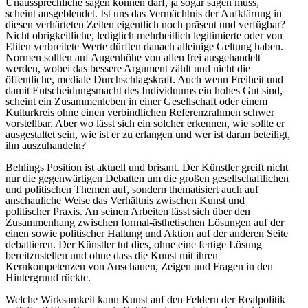
Unaussprechliche sagen können darf, ja sogar sagen muss,
scheint ausgeblendet. Ist uns das Vermächtnis der Aufklärung in
diesen verhärteten Zeiten eigentlich noch präsent und verfügbar?
Nicht obrigkeitliche, lediglich mehrheitlich legitimierte oder von
Eliten verbreitete Werte dürften danach alleinige Geltung haben.
Normen sollten auf Augenhöhe von allen frei ausgehandelt
werden, wobei das bessere Argument zählt und nicht die
öffentliche, mediale Durchschlagskraft. Auch wenn Freiheit und
damit Entscheidungsmacht des Individuums ein hohes Gut sind,
scheint ein Zusammenleben in einer Gesellschaft oder einem
Kulturkreis ohne einen verbindlichen Referenzrahmen schwer
vorstellbar. Aber wo lässt sich ein solcher erkennen, wie sollte er
ausgestaltet sein, wie ist er zu erlangen und wer ist daran beteiligt,
ihn auszuhandeln?
Behlings Position ist aktuell und brisant. Der Künstler greift nicht
nur die gegenwärtigen Debatten um die großen gesellschaftlichen
und politischen Themen auf, sondern thematisiert auch auf
anschauliche Weise das Verhältnis zwischen Kunst und
politischer Praxis. An seinen Arbeiten lässt sich über den
Zusammenhang zwischen formal-ästhetischen Lösungen auf der
einen sowie politischer Haltung und Aktion auf der anderen Seite
debattieren. Der Künstler tut dies, ohne eine fertige Lösung
bereitzustellen und ohne dass die Kunst mit ihren
Kernkompetenzen von Anschauen, Zeigen und Fragen in den
Hintergrund rückte.
Welche Wirksamkeit kann Kunst auf den Feldern der Realpolitik