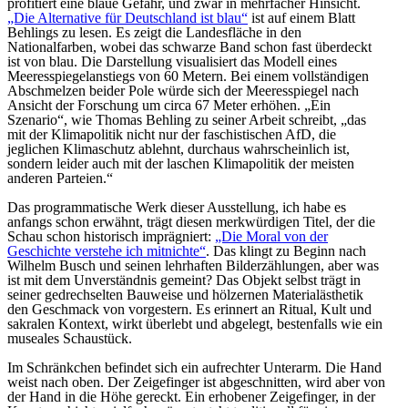
profitiert eine blaue Gefahr, und zwar in mehrfacher Hinsicht.
„Die Alternative für Deutschland ist blau“
ist auf einem Blatt
Behlings zu lesen. Es zeigt die Landesfläche in den
Nationalfarben, wobei das schwarze Band schon fast überdeckt
ist von blau. Die Darstellung visualisiert das Modell eines
Meeresspiegelanstiegs von 60 Metern. Bei einem vollständigen
Abschmelzen beider Pole würde sich der Meeresspiegel nach
Ansicht der Forschung um circa 67 Meter erhöhen. „Ein
Szenario“, wie Thomas Behling zu seiner Arbeit schreibt, „das
mit der Klimapolitik nicht nur der faschistischen AfD, die
jeglichen Klimaschutz ablehnt, durchaus wahrscheinlich ist,
sondern leider auch mit der laschen Klimapolitik der meisten
anderen Parteien.“
Das programmatische Werk dieser Ausstellung, ich habe es
anfangs schon erwähnt, trägt diesen merkwürdigen Titel, der die
Schau schon historisch imprägniert:
„Die Moral von der
Geschichte verstehe ich mitnichte“
. Das klingt zu Beginn nach
Wilhelm Busch und seinen lehrhaften Bilderzählungen, aber was
ist mit dem Unverständnis gemeint? Das Objekt selbst trägt in
seiner gedrechselten Bauweise und hölzernen Materialästhetik
den Geschmack von vorgestern. Es erinnert an Ritual, Kult und
sakralen Kontext, wirkt überlebt und abgelegt, bestenfalls wie ein
museales Schaustück.
Im Schränkchen befindet sich ein aufrechter Unterarm. Die Hand
weist nach oben. Der Zeigefinger ist abgeschnitten, wird aber von
der Hand in die Höhe gereckt. Ein erhobener Zeigefinger, in der