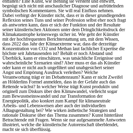
entfalten? Eine Kunst, wie Behling sie versteht und entwirft,
begnügt sich nicht mit anschaulicher Diagnose und aufrüttelnden
symbolischen Kommentaren. Sie will real Einfluss nehmen.
Dabei verbirgt der Künstler nicht, dass er in dieser grundlegenden
Reflexion seines Tuns und seiner Profession selbst eher noch fragt
als antworten kann, dass er sich der Funktion und der Resultate
seiner künstlerischen Aktionen unter dem Dringlichkeitsdruck der
Klimakatastrophe keineswegs sicher ist. Wie geht der Künstler
mit der hochfrequenten Berichterstattung um, mit dem Wissen,
dass 2022 das Jahr der Klimaextreme war, dass die derzeitige
Konzentration von CO2 und Methan laut fachlicher Expertise die
höchste seit Jahrtausenden ist? Behält er noch Abstand und
Überblick, kann er einschätzen, was tatsächliche Ereignisse und
wahrscheinliche Szenarien sind? Aber muss er das als Künstler
oder kann er nicht auch ungefiltert und unabgesichert seiner
Angst und Empörung Ausdruck verleihen? Welche
Verantwortung trägt er im Debattenraum? Kann er nicht Zweifel
an Hölderlins Formel anmelden, dass in der Gefahr auch das
Rettende wächst? In welcher Weise trägt Kunst produktiv und
originell zum Diskurs über den Klimawandel, vielleicht sogar
zum Bewusstseinswandel und zur Transformation der
Energiepolitik, also konkret zum Kampf für klimaneutrale
Arbeits- und Lebensweisen aber auch der individuellen
Alltagsgestaltung bei? Wie wirken ästhetische Strategien und
rationale Diskurse über das Thema zusammen? Kunst hinterlässt
Betrachtende mit Fragen. Wenn sie nur aufgesammelte Antworten
illustriert, welche die künstlerische Autorenschaft überblendet,
macht sie sich überflüssig.