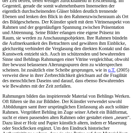
der Zeit befreit, treten weniger zurückhaltend in Erscheinung. Im
Gegenteil, gerade die somit wahrnehmbaren Innenseiten der
eigentlich durchscheinenden Gläser bilden deutlich trennende
Ebenen und lenken den Blick in den Rahmenzwischenraum als Ort
des Bildgeschehens. Der Künstler spielt mit dem Vitrinenaspekt von
Rahmen und der gegenläufigen Spannung zwischen Präsentation
und Abtrennung. Seine Bilder erlangen eine eigene Präsenz im
Raum, sie werden zu Anschauungsobjekten. Ihre Rahmen bündeln
die Aufmerksamkeit des Betrachters und gewähren ihm Einblicke,
gleichzeitig verhindert die Verglasung den direkten Kontakt und das
Kunstwerk entzieht sich. Auch im schützenden und bewahrenden
Sinne sind Behlings Rahmungen einer Vitrine vergleichbar, obwohl
ihre bewusst belassenen Alterungsspuren dem zu widersprechen
scheinen. Ist zusätzlich eine Scheibe gesprungen, wie in
o.T.
(2005)
verweist diese in ihrer Zerbrechlichkeit gleichsam auf die Fragilität
des menschlichen Daseins und darauf, dass ebenso Bewahrendes
wie Bewahrtes mit der Zeit zerfallen.
Rahmungen bilden das inspirierende Material von Behlings Werken.
Oft führen sie ihn zur Bildidee. Der Künstler verwendet sowohl
Abbildungen samt ihrer ursprünglichen Einfassung als auch solitäre
Rahmen. Vergrößert Behling im Zuge seiner Arbeit ein Bildformat,
sucht er einen passenden alten Rahmen oder gestaltet einen „neuen“.
Dazu lässt er Holz und Papier künstlich altern, indem er Maserung
oder Stockflecken ergänzt. Um den Eindruck historischer