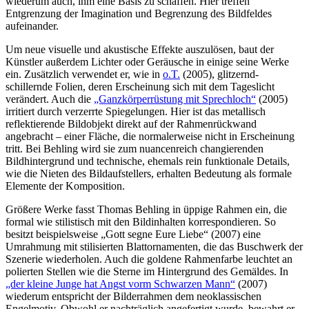
wiederum auch, ihm eine Basis zu schaffen. Hier treffen
Entgrenzung der Imagination und Begrenzung des Bildfeldes
aufeinander.
Um neue visuelle und akustische Effekte auszulösen, baut der
Künstler außerdem Lichter oder Geräusche in einige seine Werke
ein. Zusätzlich verwendet er, wie in
o.T.
(2005), glitzernd-
schillernde Folien, deren Erscheinung sich mit dem Tageslicht
verändert. Auch die
„Ganzkörperrüstung mit Sprechloch“
(2005)
irritiert durch verzerrte Spiegelungen. Hier ist das metallisch
reflektierende Bildobjekt direkt auf der Rahmenrückwand
angebracht – einer Fläche, die normalerweise nicht in Erscheinung
tritt. Bei Behling wird sie zum nuancenreich changierenden
Bildhintergrund und technische, ehemals rein funktionale Details,
wie die Nieten des Bildaufstellers, erhalten Bedeutung als formale
Elemente der Komposition.
Größere Werke fasst Thomas Behling in üppige Rahmen ein, die
formal wie stilistisch mit den Bildinhalten korrespondieren. So
besitzt beispielsweise „Gott segne Eure Liebe“ (2007) eine
Umrahmung mit stilisierten Blattornamenten, die das Buschwerk der
Szenerie wiederholen. Auch die goldene Rahmenfarbe leuchtet an
polierten Stellen wie die Sterne im Hintergrund des Gemäldes. In
„der kleine Junge hat Angst vorm Schwarzen Mann“
(2007)
wiederum entspricht der Bilderrahmen dem neoklassischen
Engelmotiv. Obwohl er nachträglich angefertigt wurde, bewahrt er