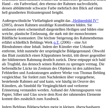
Hand – ein Farbverlauf, den ebenso der Rahmen nachvollzieht,
dessen abblätternde schwarze Farbe mehrfach den Blick auf einen
hell grundierten Holzuntergrund freigibt.
Außergewöhnliche Vielfarbigkeit umgibt das
„Heiligenbild IV“
(2005), dessen Rahmen unzählige Kunstblumen bilden. Sie
umfassen einen schemenhaft dargestellten Heiligen und bilden eine
weiche, plastische Einfassung, die stark mit der monochromen
Bildfläche kontrastiert. Die höchste Steigerung des Rahmenthemas
erfährt schließlich Behlings Werk
o.T.
(2006) – eine Art
Blendrahmen ohne Inhalt. Indem der Künstler eine Urkunde
entfernte, fehlt nunmehr der ursprüngliche Bildgegenstand. Obwohl
das Blatt zusätzlich einen Klipprahmen besitzt, tritt dieser gegenüber
der bildinternen Rahmung deutlich zurück. Diese entpuppt sich bald
als Trugbild, das dennoch seinen Rahmen zu sprengen vermag. Die
befremdliche Lücke im Zentrum des Objektes ist den zahlreichen
Fehlstellen und Auskratzungen anderer Werke von Thomas Behling
vergleichbar. Sie fordert zum Nachdenken über vorgegebene,
bestehende Rahmen auf und kann, wie häufig im Oeuvre des
Künstlers, als Sinnbild für Vergänglichkeit und verlorene
Erinnerung verstanden werden. Anhand der Alterungsspuren von
Papier, Silber und Glas sowie dem Rost der rahmenden Elemente
kommt dies zusätzlich zum Ausdruck.
Indem Behlings Bildgeschehen meist in kleinen, überschaubaren