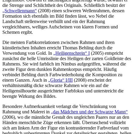
die Strenge und Schlichtheit des Originals. Schließlich besitzt der
„Schwellenmann“
(2008) einen schweren Wellenrahmen, dessen
Formation sich ebenfalls im Bild finden lässt, wo Nebel die
Landschaft stellenweise verhüllt und ein der Rahmung
vergleichbares, welliges Aufscheinen von klaren Formen und
Schemen ergibt.
Die meisten Farbkorrelationen zwischen Rahmen und ihren
künstlerischen Inhalten erreicht Thomas Behling durch die
Verwendung von Gold. In
„Heiligenschrein“ I
(2005) entspricht
zunächst die helle Umrisslinie des Heiligen der zarten Goldleiste des
Rahmens. Sie wird farblich im Nimbus aufgegriffen, während die
zweite Figur dem dunklen Rahmenkorpus entspricht. Häufig
verbindet Behling durch Farbwiederholung die Komposition zu
einem Ganzen. Auch in
„Gloria“ I/III
(2008) erscheint der
verhältnismäßig dicke schwarze Rahmen wie ein auf die
Heiligensilhouette ausgerichteter Farbfokus und unterstreicht die
beengte Wirkung des Bildes.
Besondere Aufmerksamkeit verlangt die Verschränkung von
Rahmung und Malerei in
„das Mädchen und der Schwarze Mann“
(2006), wo die männliche Gestalt des ungleichen Paares nur an den
Händen menschliche Züge erkennen läßt. Überraschend vollzieht
sich am linken Arm der Figur ein kontrastierender Farbverlauf vom
bedrohlich unbestimmten Dunkel zur detailreicher gestalteten, hellen