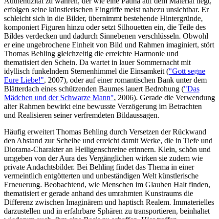
Authentizität zu wahren, der wie eine Patina auf dem Material liegt,
erfolgen seine künstlerischen Eingriffe meist nahezu unsichtbar. Er
schleicht sich in die Bilder, übernimmt bestehende Hintergründe,
komponiert Figuren hinzu oder setzt Silhouetten ein, die Teile des
Bildes verdecken und dadurch Sinnebenen verschlüsseln. Obwohl
er eine ungebrochene Einheit von Bild und Rahmen imaginiert, stört
Thomas Behling gleichzeitig die erreichte Harmonie und
thematisiert den Schein. Da wartet in lauer Sommernacht mit
idyllisch funkelndem Sternenhimmel die Einsamkeit (
"Gott segne
Eure Liebe!"
, 2007), oder auf einer romantischen Bank unter dem
Blätterdach eines schützenden Baumes lauert Bedrohung (
"Das
Mädchen und der Schwarze Mann"
, 2006). Gerade die Verwendung
alter Rahmen bewirkt eine bewusste Verzögerung im Betrachten
und Realisieren seiner verfremdeten Bildaussagen.
Häufig erweitert Thomas Behling durch Versetzen der Rückwand
den Abstand zur Scheibe und erreicht damit Werke, die in Tiefe und
Diorama-Charakter an Heiligenschreine erinnern. Klein, schön und
umgeben von der Aura des Vergänglichen wirken sie zudem wie
private Andachtsbilder. Bei Behling findet das Thema in einer
vermeintlich entgötterten und unbeständigen Welt künstlerische
Erneuerung. Beobachtend, wie Menschen im Glauben Halt finden,
thematisiert er gerade anhand des umrahmten Kunstraums die
Differenz zwischen Imaginärem und haptisch Realem. Immaterielles
darzustellen und in erfahrbare Sphären zu transportieren, beinhaltet