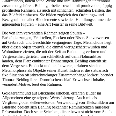
Altarretabels, indem seine Werke und ihre Rahmungen untrennbar
zusammengehören. Behling arbeitet sowohl mit prunkvollen, üppig
profilierten Rahmen, als auch mit schlichten, schmalen Leisten, die
das Bildfeld einfassen. Sie bilden zugleich den Ordnungs- und
Bezugsrahmen aller Bildelemente sowie den Handlungsrahmen der
agierenden Figuren – eine Art Fenster in seine Bildwelt.
Die von ihm verwandten Rahmen zeigen Spuren –
Farbabplatzungen, Fehlstellen, Flecken oder Risse. Sie verweisen
auf Gebrauch und Geschichte vergangener Tage. Melancholie liegt
über diesen objets trouvés, die einmal wertgeschätzt wurden und
Wohnräume zierten, die mit der Zeit an Bedeutung verloren und in
Vergessenheit gerieten, um schließlich auf dem Flohmarkt zu
landen, dem Platz entthronter Erinnerungen. Behling entreißt sie
dem Vergessen. Entdeckt und neu bewertet, erfahren sie eine
Metamorphose als Objekte seiner Kunst. Indem er die statuarisch
fixe Situation oft jahrzehntelanger Zusammenhänge lockert, beendet
Thomas Behling ihren Dornröschenschlaf. Er wechselt Inhalte,
verändert Motive, leert den Rahmen.
Goldgerahmt und auf Blickhöhe erhoben, erfahren Bilder im
Allgemeinen eine gesteigerte Wertschätzung. Auch mittels
Verglasung oder stellenweise der Verwendung von Titelschildern am
Bildrand bedient sich Behling bekannter Reminiszenzen musealer
Präsentation. Doch seine Scheiben, die er bewusst nicht vom Staub